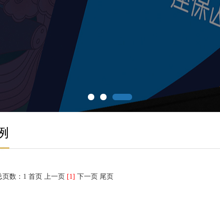
例
总页数：1
首页 上一页
[1]
下一页 尾页